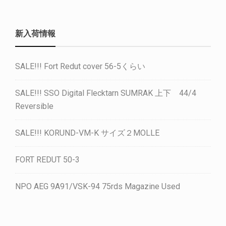
新入荷情報
SALE!!! Fort Redut cover 56-5くらい
SALE!!! SSO Digital Flecktarn SUMRAK 上下 44/4
Reversible
SALE!!! KORUND-VM-K サイズ２MOLLE
FORT REDUT 50-3
NPO AEG 9A91/VSK-94 75rds Magazine Used