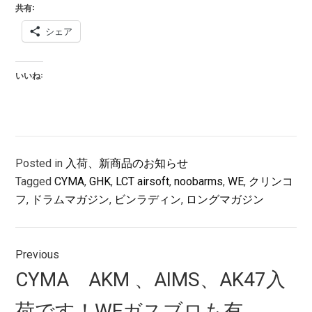
共有:
シェア
いいね:
Posted in
入荷、新商品のお知らせ
Tagged
CYMA
,
GHK
,
LCT airsoft
,
noobarms
,
WE
,
クリンコ
フ
,
ドラムマガジン
,
ビンラディン
,
ロングマガジン
投
Previous
稿
Previous
CYMA AKM 、AIMS、AK47入
ナ
post:
荷です！WEガスブロも有