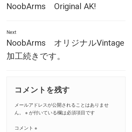
稿
Previous
NoobArms Original AK!
ナ
post:
ビ
ゲ
Next
Next
NoobArms オリジナルVintage
ー
post:
シ
加工続きです。
ョ
ン
コメントを残す
メールアドレスが公開されることはありませ
ん。
※
が付いている欄は必須項目です
コメント
※