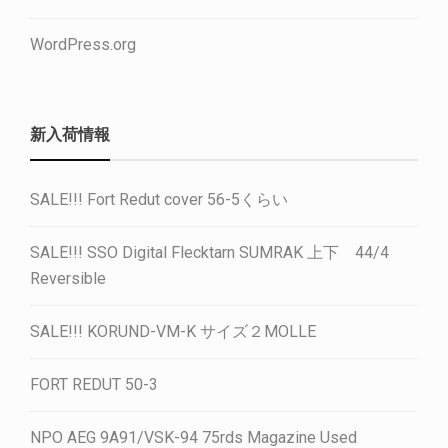
WordPress.org
新入荷情報
SALE!!! Fort Redut cover 56-5くらい
SALE!!! SSO Digital Flecktarn SUMRAK 上下 44/4
Reversible
SALE!!! KORUND-VM-K サイズ２MOLLE
FORT REDUT 50-3
NPO AEG 9A91/VSK-94 75rds Magazine Used