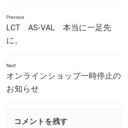
投
Previous
稿
Previous
LCT AS-VAL 本当に一足先
ナ
post:
に。
ビ
ゲ
ー
Next
シ
Next
オンラインショップ一時停止の
post:
ョ
お知らせ
ン
コメントを残す