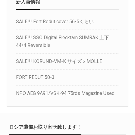
新入荷情報
SALE!!! Fort Redut cover 56-5くらい
SALE!!! SSO Digital Flecktarn SUMRAK 上下
44/4 Reversible
SALE!!! KORUND-VM-K サイズ２MOLLE
FORT REDUT 50-3
NPO AEG 9A91/VSK-94 75rds Magazine Used
ロシア装備お取り寄せ致します！