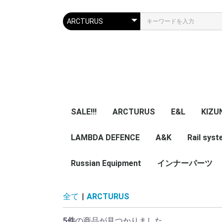
SALE!!!
ARCTURUS
E&L
KIZU
LAMBDA DEFENCE
マガジン
エアガン本体
A&K
パーツ
マガジン
エアガン本体
Rail sys
GBB 
レー
マガ
アク
Russian Equipment
エアガン本体
エアガン本体
パーツ
インナーパーツ
KIZUNA 
TWI
NB
ZENITCO
TM ZENI
CORE Air
ASURA 
5ku
ypa Noob
その他小物・光学類
服/迷彩服
Helmet
Smersh Harness/
Armour
Backpack
Vest/Chest rig
ZENITCO
Eye wear
Knee pad/Glove
Headgear/Mask
Holster
Magazine エアガン用
実物パーツ /エアガン
Accessories
レア物 単品販
VEST
Harness
Backpack
helmet
全て
|
ARCTURUS
Pouch
加工済
用加工済
売り
5件
の商品が見つかりました