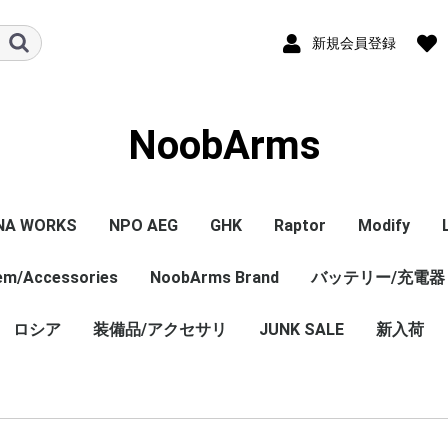
新規会員登録
NoobArms
NA WORKS
NPO AEG
GHK
Raptor
Modify
tem/Accessories
PISTOL本体
ル/アクセサリー
ジン
セサリー
NPO内部カスタム
エアガン本体
マガジン
パーツ
その他
NoobArms Brand
GHK GBB 本体
CO2マガジン
パーツ
エアガン本体
パーツ
バッテリー/充電器
エアガン本
マガジン
パーツ
WORKS
TCO
soft
DYNAMICS
ロシア
装備品/アクセサリ
Original sticker
Original item
Vintage・Weathering
AK Custom
JUNK SALE
新入荷
Custom
売 バラ
ロシア