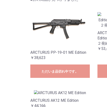
ARCT
Edi
２発
￥53,
ARCTURUS PP-19-01 ME Edition
￥38,623
ただいま品切れ中です。
ARCTURUS AK12 ME Edition
￥44,166