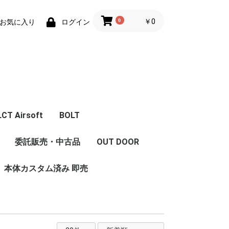
0
￥0
お気に入り
ログイン
LCT Airsoft
BOLT
体
エアガン本体
フロントキット
コンバージョンキット
マガジン
Z Series Parts
ハンドガード/グリッ
フロント周辺パーツ
レシーバー周辺パーツ
インナーパーツ
LCT 限定商品
内部カスタム
委託販売・中古品
OUT DOOR
ストック
セット
ハンドガード/レイル
グリップ
プ/ストック/レイル
本体カスタム済み 即売