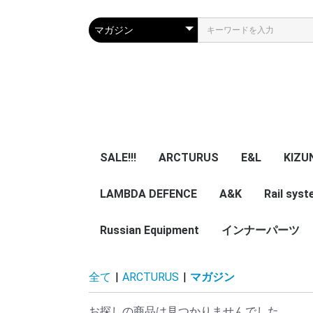
SALE!!!
ARCTURUS
E&L
KIZU
LAMBDA DEFENCE
マガジン
エアガン本体
A&K
パーツ
マガジン
エアガン本体
Rail sys
GBB 
レー
マガ
アク
Russian Equipment
エアガン本体
エアガン本体
パーツ
インナーパーツ
KIZUNA 
TWI
NB
ZENITCO
TM ZENI
CORE Air
ASURA 
5ku
ypa Noob
その他小物・光学類
服/迷彩服
Helmet
Smersh Harness/
Armour
Backpack
Vest/Chest rig
ZENITCO
Eye wear
Knee pad/Glove
Headgear/Mask
Holster
Magazine エアガン用
実物パーツ /エアガン
Accessories
レア物 単品販
VEST
Harness
Backpack
helmet
全て
|
ARCTURUS
|
マガジン
Pouch
加工済
用加工済
売り
お探しの商品は見つかりませんでした