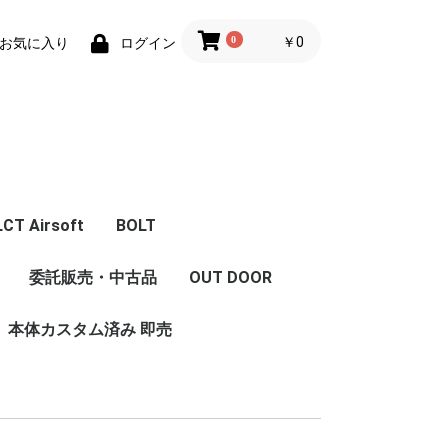
0
￥0
お気に入り
ログイン
LCT Airsoft
BOLT
体
エアガン本体
フロントキット
コンバージョンキット
マガジン
Z Series Parts
ハンドガード/グリッ
フロント周辺パーツ
レシーバー周辺パーツ
インナーパーツ
LCT 限定商品
内部カスタム
委託販売・中古品
OUT DOOR
ストック
セット
ハンドガード/レイル
グリップ
プ/ストック/レイル
本体カスタム済み 即売