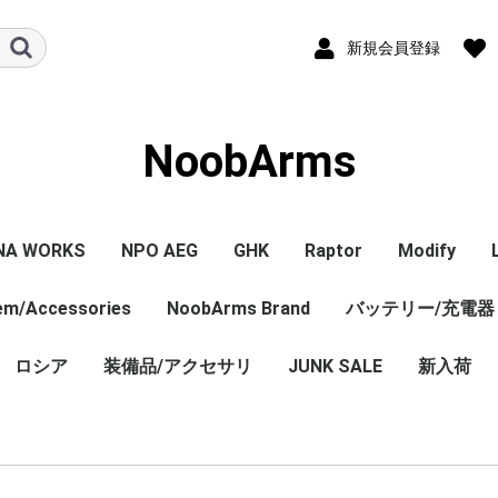
新規会員登録
NoobArms
NA WORKS
NPO AEG
GHK
Raptor
Modify
tem/Accessories
PISTOL本体
ル/アクセサリー
ジン
セサリー
NPO内部カスタム
エアガン本体
マガジン
パーツ
その他
NoobArms Brand
GHK GBB 本体
CO2マガジン
パーツ
エアガン本体
パーツ
バッテリー/充電器
エアガン本
マガジン
パーツ
WORKS
TCO
soft
DYNAMICS
ロシア
装備品/アクセサリ
Original sticker
Original item
Vintage・Weathering
AK Custom
JUNK SALE
新入荷
Custom
売 バラ
ロシア