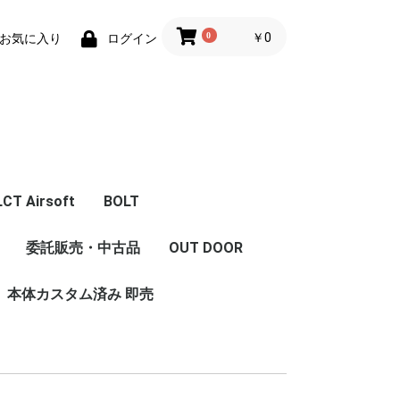
0
￥0
お気に入り
ログイン
LCT Airsoft
BOLT
体
エアガン本体
フロントキット
コンバージョンキット
マガジン
Z Series Parts
ハンドガード/グリッ
フロント周辺パーツ
レシーバー周辺パーツ
インナーパーツ
内部カスタム
LCT 限定商品
委託販売・中古品
OUT DOOR
セット
ストック
グリップ
ハンドガード/レイル
プ/ストック/レイル
本体カスタム済み 即売