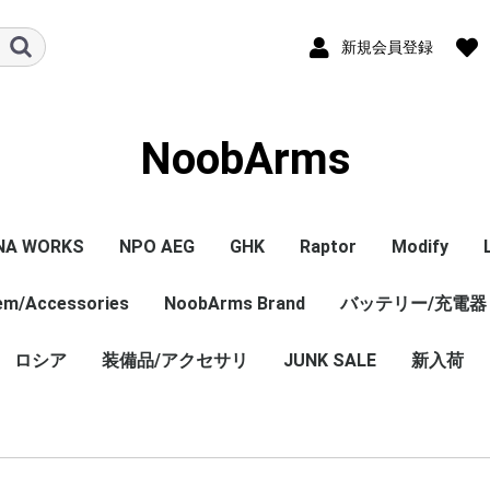
新規会員登録
NoobArms
NA WORKS
NPO AEG
GHK
Raptor
Modify
tem/Accessories
PISTOL本体
ル/アクセサリー
ジン
セサリー
NPO内部カスタム
エアガン本体
マガジン
パーツ
その他
NoobArms Brand
GHK GBB 本体
CO2マガジン
パーツ
エアガン本体
パーツ
バッテリー/充電器
エアガン本
マガジン
パーツ
WORKS
TCO
soft
DYNAMICS
ロシア
装備品/アクセサリ
Original sticker
Original item
Vintage・Weathering
AK Custom
JUNK SALE
新入荷
Custom
売 バラ
ロシア