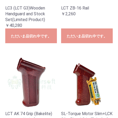
LC3 (LCT G3)Wooden
LCT ZB-16 Rail
Handguard and Stock
￥2,260
Set(Limited Product)
￥40,280
ただいま品切れ中です。
ただいま品切れ中です。
LCT AK 74 Grip (Bakelite)
SL-Torque Motor Slim+LCK