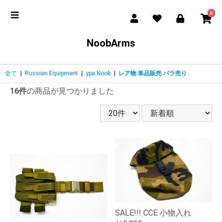
0
NoobArms
全て
|
Russian Equipment
|
ypa Noob
|
レア物 単品販売 バラ売り
16件
の商品が見つかりました
SALE!!! CCE 小物入れ