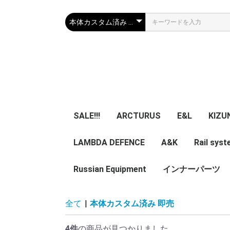
SALE!!!
ARCTURUS
E&L
KIZU
LAMBDA DEFENCE
マガジン
エアガン本体
A&K
パーツ
マガジン
エアガン本体
Rail sys
GBB 
レー
マガ
アク
Russian Equipment
エアガン本体
エアガン本体
パーツ
インナーパーツ
KIZUNA 
TWI
NB
ZENITCO
TM ZENI
CORE Air
ASURA 
5ku
ypa Noob
その他小物・光学類
服/迷彩服
Helmet
Smersh Harness/
Armour
Backpack
Vest/Chest rig
ZENITCO
Eye wear
Knee pad/Glove
Headgear/Mask
Holster
Magazine エアガン用
実物パーツ /エアガン
Accessories
レア物 単品販
VEST
Harness
Backpack
helmet
全て
|
本体カスタム済み 即売
Pouch
加工済
用加工済
売り
4件
の商品が見つかりました