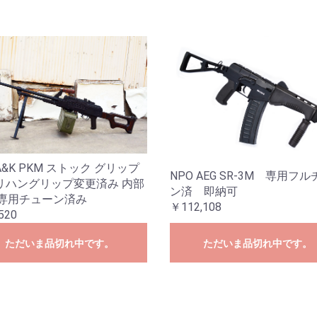
&K PKM ストック グリップ
NPO AEG SR-3M 専用フ
リハングリップ変更済み 内部
ン済 即納可
M専用チューン済み
￥112,108
520
ただいま品切れ中です。
ただいま品切れ中です。