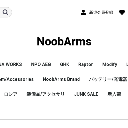
新規会員登録
NoobArms
NA WORKS
NPO AEG
GHK
Raptor
Modify
tem/Accessories
PISTOL本体
ル/アクセサリー
ジン
セサリー
NPO内部カスタム
エアガン本体
マガジン
パーツ
その他
NoobArms Brand
GHK GBB 本体
CO2マガジン
パーツ
エアガン本体
パーツ
バッテリー/充電器
エアガン本
マガジン
パーツ
WORKS
TCO
soft
DYNAMICS
ロシア
装備品/アクセサリ
Original sticker
Original item
Vintage・Weathering
AK Custom
JUNK SALE
新入荷
Custom
売 バラ
ロシア