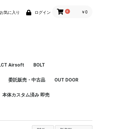
0
￥0
お気に入り
ログイン
LCT Airsoft
BOLT
体
エアガン本体
フロントキット
コンバージョンキット
マガジン
Z Series Parts
ハンドガード/グリッ
フロント周辺パーツ
レシーバー周辺パーツ
インナーパーツ
内部カスタム
LCT 限定商品
委託販売・中古品
OUT DOOR
セット
ストック
グリップ
ハンドガード/レイル
プ/ストック/レイル
本体カスタム済み 即売