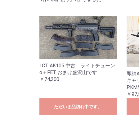
LCT AK105 中古 ライトチューン
α＋FET おまけ盛沢山です
即納A
￥74,200
キャ
PK
￥97,
ただいま品切れ中です。