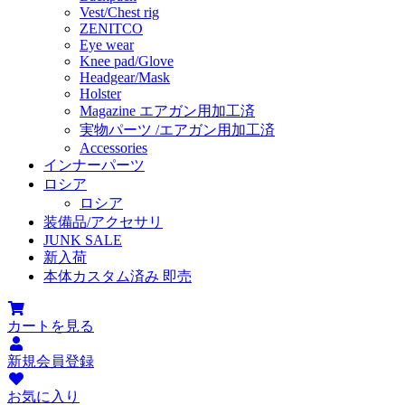
Vest/Chest rig
ZENITCO
Eye wear
Knee pad/Glove
Headgear/Mask
Holster
Magazine エアガン用加工済
実物パーツ /エアガン用加工済
Accessories
インナーパーツ
ロシア
ロシア
装備品/アクセサリ
JUNK SALE
新入荷
本体カスタム済み 即売
カートを見る
新規会員登録
お気に入り