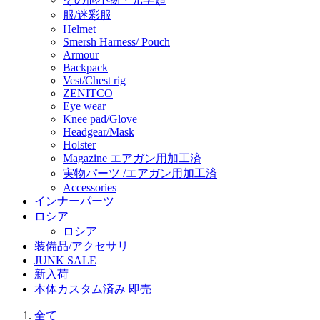
服/迷彩服
Helmet
Smersh Harness/ Pouch
Armour
Backpack
Vest/Chest rig
ZENITCO
Eye wear
Knee pad/Glove
Headgear/Mask
Holster
Magazine エアガン用加工済
実物パーツ /エアガン用加工済
Accessories
インナーパーツ
ロシア
ロシア
装備品/アクセサリ
JUNK SALE
新入荷
本体カスタム済み 即売
全て