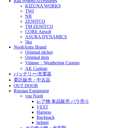
Rail system/Accessories
KIZUNA WORKS
TWI
NB
ZENITCO
TM ZENITCO
CORE Airsoft
ASURA DYNAMICS
5ku
NoobArms Brand
Original sticker
Original item
Vintage・Weathering Custom
AK Custom
バッテリー/充電器
委託販売・中古品
OUT DOOR
Russian Equipment
ypa Noob
レア物 単品販売 バラ売り
VEST
Harness
Backpack
helmet
その他小物・光学類