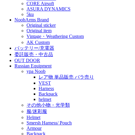
CORE Airsoft
ASURA DYNAMICS
5ku
NoobArms Brand
Original sticker
Original item
Vintage・Weathering Custom
AK Custom
バッテリー/充電器
委託販売・中古品
OUT DOOR
Russian Equipment
ypa Noob
レア物 単品販売 バラ売り
VEST
Harness
Backpack
helmet
その他小物・光学類
服/迷彩服
Helmet
Smersh Harness/ Pouch
Armour
Backpack