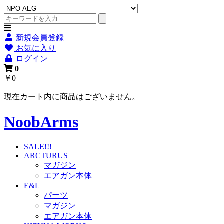
新規会員登録
お気に入り
ログイン
0
￥0
現在カート内に商品はございません。
NoobArms
SALE!!!
ARCTURUS
マガジン
エアガン本体
E&L
パーツ
マガジン
エアガン本体