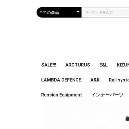
SALE!!!
ARCTURUS
E&L
KIZU
LAMBDA DEFENCE
マガジン
エアガン本体
A&K
パーツ
マガジン
エアガン本体
Rail sys
GBB 
レー
マガ
アク
Russian Equipment
エアガン本体
エアガン本体
パーツ
インナーパーツ
KIZUNA 
TWI
NB
ZENITCO
TM ZENI
CORE Air
ASURA 
5ku
ypa Noob
その他小物・光学類
服/迷彩服
Helmet
Smersh Harness/
Armour
Backpack
Vest/Chest rig
ZENITCO
Eye wear
Knee pad/Glove
Headgear/Mask
Holster
Magazine エアガン用
実物パーツ /エアガン
Accessories
レア物 単品販
VEST
Harness
Backpack
helmet
Pouch
加工済
用加工済
売り