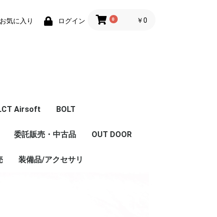
0
￥0
お気に入り
ログイン
LCT Airsoft
BOLT
体
エアガン本体
フロントキット
コンバージョンキット
マガジン
Z Series Parts
ハンドガード/グリッ
フロント周辺パーツ
レシーバー周辺パーツ
インナーパーツ
LCT 限定商品
内部カスタム
委託販売・中古品
OUT DOOR
ストック
セット
グリップ
ハンドガード/レイル
プ/ストック/レイル
売
装備品/アクセサリ