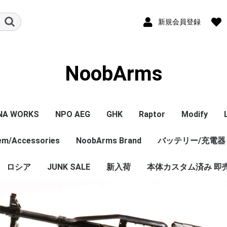
新規会員登録
NoobArms
NA WORKS
NPO AEG
GHK
Raptor
Modify
tem/Accessories
PISTOL本体
ル/アクセサリー
ジン
セサリー
NPO内部カスタム
エアガン本体
マガジン
パーツ
その他
NoobArms Brand
GHK GBB 本体
CO2マガジン
パーツ
エアガン本体
パーツ
バッテリー/充電器
エアガン本
マガジン
パーツ
WORKS
TCO
soft
DYNAMICS
ロシア
JUNK SALE
Original sticker
Original item
Vintage・Weathering
AK Custom
新入荷
本体カスタム済み 即
Custom
売 バラ
ロシア