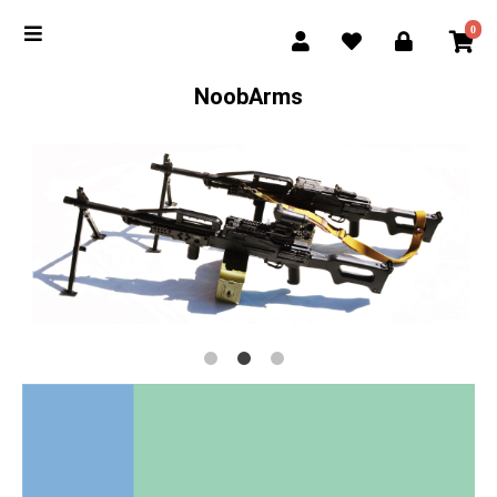
0
NoobArms