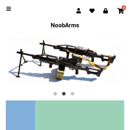
0
NoobArms