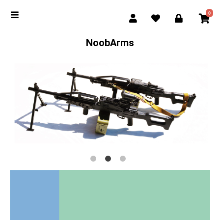
0
NoobArms