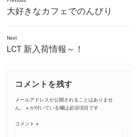
Previous
稿
Previous
大好きなカフェでのんびり
ナ
post:
ビ
ゲ
Next
Next
LCT 新入荷情報～！
ー
post:
シ
ョ
コメントを残す
ン
メールアドレスが公開されることはありませ
ん。
※
が付いている欄は必須項目です
コメント
※