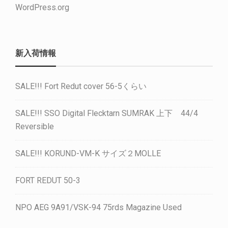
WordPress.org
新入荷情報
SALE!!! Fort Redut cover 56-5くらい
SALE!!! SSO Digital Flecktarn SUMRAK 上下 44/4
Reversible
SALE!!! KORUND-VM-K サイズ２MOLLE
FORT REDUT 50-3
NPO AEG 9A91/VSK-94 75rds Magazine Used