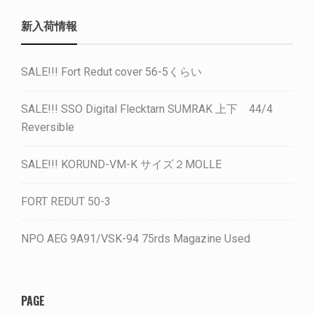
新入荷情報
SALE!!! Fort Redut cover 56-5くらい
SALE!!! SSO Digital Flecktarn SUMRAK 上下 44/4
Reversible
SALE!!! KORUND-VM-K サイズ２MOLLE
FORT REDUT 50-3
NPO AEG 9A91/VSK-94 75rds Magazine Used
PAGE