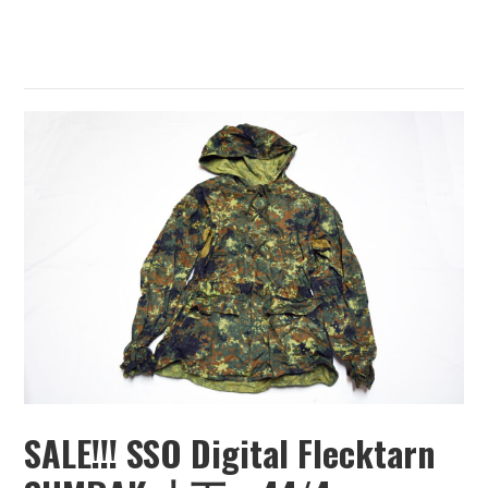
ら
い
SALE!!! SSO Digital Flecktarn