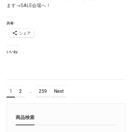
ます→SALE会場へ！
共有:
シェア
いいね:
投
Page
Page
Page
1
2
…
259
Next
稿
の
商品検索
ペ