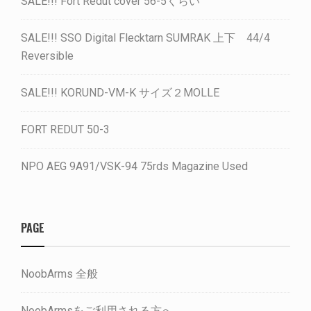
SALE!!! Fort Redut cover 56-5くらい
SALE!!! SSO Digital Flecktarn SUMRAK 上下 44/4
Reversible
SALE!!! KORUND-VM-K サイズ２MOLLE
FORT REDUT 50-3
NPO AEG 9A91/VSK-94 75rds Magazine Used
PAGE
NoobArms 全般
NoobArmsをご利用される方へ