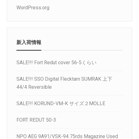
WordPress.org
新入荷情報
SALE!!! Fort Redut cover 56-5くらい
SALE!!! SSO Digital Flecktarn SUMRAK 上下
44/4 Reversible
SALE!!! KORUND-VM-K サイズ２MOLLE
FORT REDUT 50-3
NPO AEG 9A91/VSK-94 75rds Magazine Used