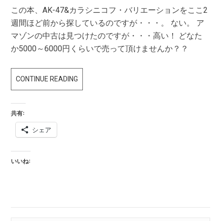
この本、AK-47&カラシニコフ・バリエーションをここ2
週間ほど前から探しているのですが・・・。 ない。 ア
マゾンの中古は見つけたのですが・・・高い！ どなた
か5000～6000円くらいで売って頂けませんか？？
AK-
CONTINUE READING
47&
カ
共有:
ラ
シェア
シ
ニ
コ
いいね:
フ・
バ
リ
エ
ー