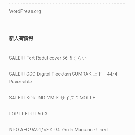
WordPress.org
新入荷情報
SALE!!! Fort Redut cover 56-5くらい
SALE!!! SSO Digital Flecktarn SUMRAK 上下 44/4
Reversible
SALE!!! KORUND-VM-K サイズ２MOLLE
FORT REDUT 50-3
NPO AEG 9A91/VSK-94 75rds Magazine Used