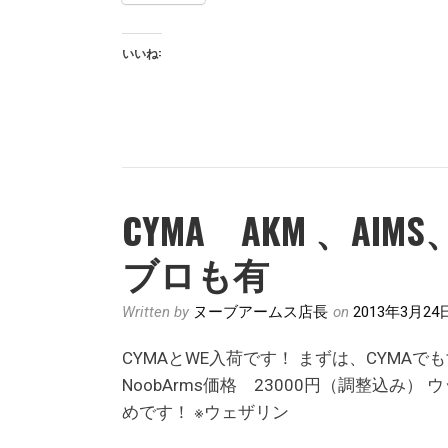
の
2
いいね:
ACTION
ARMY
の
新
商
品
CYMA AKM 、AI
AAC21
で
ブロも有
す。
Written by
ヌーブアームス店長
on
2013年3月24
CYMAとWE入荷です！ まずは、CYMAでも
NoobArms価格 23000円（調整込み）
めです！ ※ウェザリン