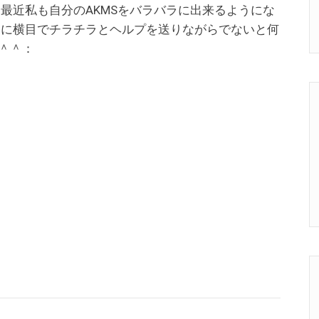
最近私も自分のAKMSをバラバラに出来るようにな
カに横目でチラチラとヘルプを送りながらでないと何
＾＾：