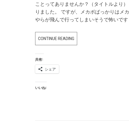
ことってありませんか？（タイトルより） 
りました。 ですが、メカボばっかりはメ
やらが飛んで行ってしまいそうで怖いです
何
CONTINUE READING
か
を
共有:
バ
ラ
シェア
バ
ラ
いいね:
に
し
た
く
な
る