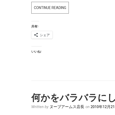
CYMA
CONTINUE READING
AKM
、
共有:
AIMS、
AK47
シェア
入
荷
いいね:
で
す！
WE
ガ
ス
ブ
何かをバラバラに
ロ
も
Written by
ヌーブアームス店長
on
2010年12月2
有