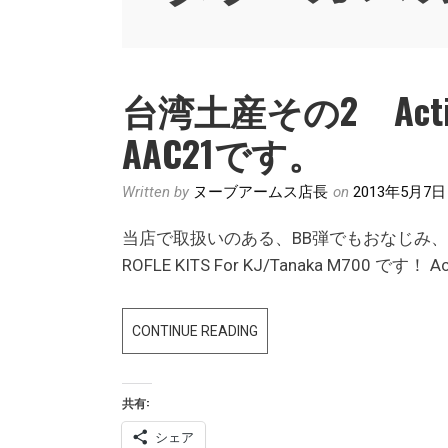
台湾土産その2 Act
AAC21です。
Written by
ヌーブアームス店長
on
2013年5月7日
当店で取扱いのある、BB弾でもおなじみ、Action
ROFLE KITS For KJ/Tanaka M700 です
台
CONTINUE READING
湾
土
共有:
産
そ
シェア