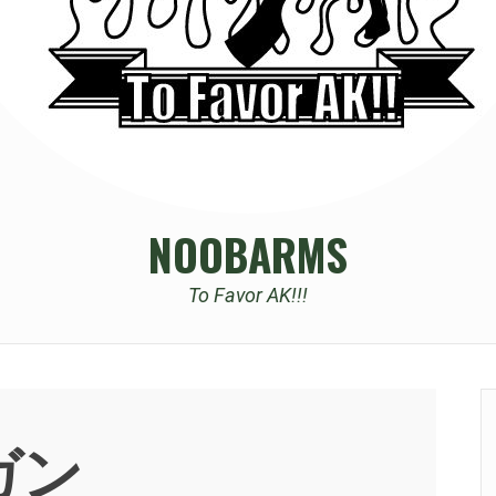
NOOBARMS
To Favor AK!!!
ガン