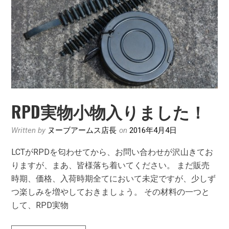
入
っ
た
よ
～
帽
子
も
RPD実物小物入りました！
入
っ
Written by
ヌーブアームス店長
on
2016年4月4日
た
LCTがRPDを匂わせてから、お問い合わせが沢山きてお
よ
りますが、まあ、皆様落ち着いてください。 まだ販売
～
時期、価格、入荷時期全てにおいて未定ですが、少しず
つ楽しみを増やしておきましょう。 その材料の一つと
して、RPD実物