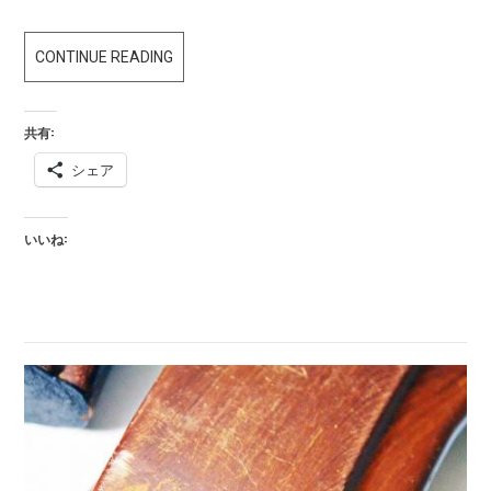
AK
CONTINUE READING
実
物
共有:
マ
シェア
ガ
ジ
ン
いいね:
電
動
ガ
ン
用
加
工
済
み