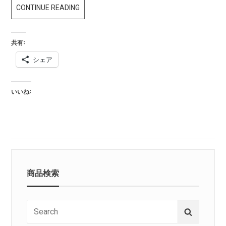
RPD
CONTINUE READING
実
物
共有:
小
シェア
物
入
り
いいね:
ま
し
た！
商品検索
Search
Search
for: