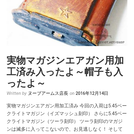
ベ
ー
ク
ラ
イ
ト
プ
実物マガジンエアガン用加
ラ
工済み入ったよ～帽子も入
ム
ツ
ったよ～
ー
ラ
Written by
ヌーブアームス店長
on
2016年12月14日
イ
実物マガジンエアガン用加工済み 今回の入荷は5.45ベー
ズ
クライトマガジン（イズマッシュ刻印） さらに5.45ベー
マ
クライトマガジン（ツーラ刻印） ツーラ刻印のマガジ
ッ
ンは滅多に入ってこないので、お見逃しなく！ そして
シ