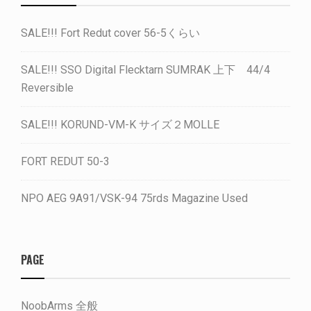
SALE!!! Fort Redut cover 56-5くらい
SALE!!! SSO Digital Flecktarn SUMRAK 上下 44/4
Reversible
SALE!!! KORUND-VM-K サイズ２MOLLE
FORT REDUT 50-3
NPO AEG 9A91/VSK-94 75rds Magazine Used
PAGE
NoobArms 全般