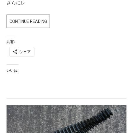
さらにレ
ュ！！！
実
CONTINUE READING
物
マ
共有:
ガ
シェア
ジ
ン
エ
いいね:
ア
ガ
ン
用
加
工
済
み