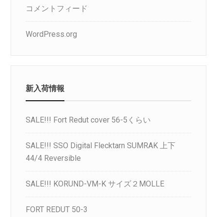
コメントフィード
WordPress.org
新入荷情報
SALE!!! Fort Redut cover 56-5くらい
SALE!!! SSO Digital Flecktarn SUMRAK 上下
44/4 Reversible
SALE!!! KORUND-VM-K サイズ２MOLLE
FORT REDUT 50-3