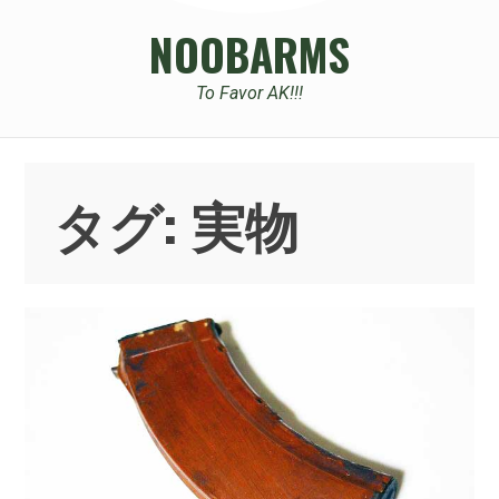
NOOBARMS
To Favor AK!!!
タグ:
実物