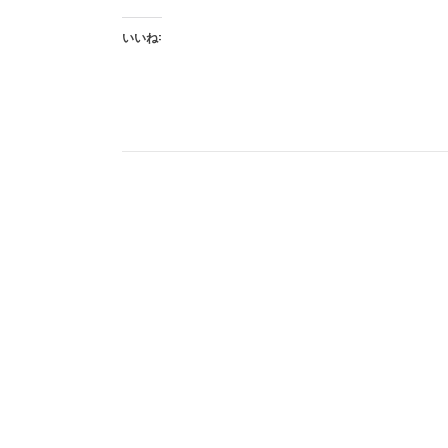
て
いいね:
み
る