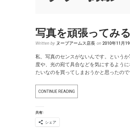
写真を頑張ってみ
Written by
ヌーブアームス店長
on
2010年11月1
私、写真のセンスがないんです。というか
度や、光の宛て具合などを気にするように
たいなのを買ってしまおうかと思ったので
写
CONTINUE READING
真
を
共有:
頑
張
シェア
っ