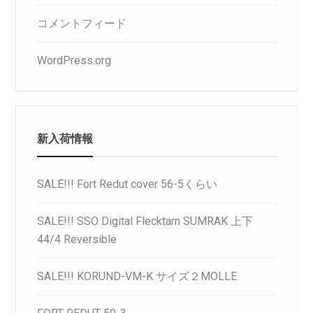
コメントフィード
WordPress.org
新入荷情報
SALE!!! Fort Redut cover 56-5くらい
SALE!!! SSO Digital Flecktarn SUMRAK 上下
44/4 Reversible
SALE!!! KORUND-VM-K サイズ２MOLLE