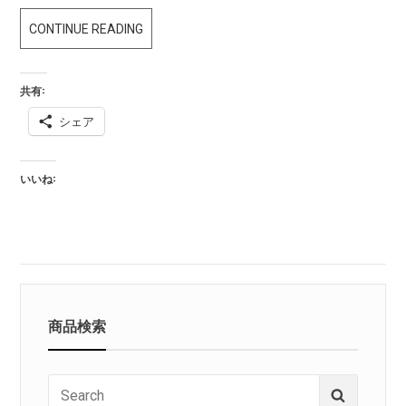
年
CONTINUE READING
末
年
共有:
始
シェア
お
休
み
いいね:
の
お
知
ら
せ
商品検索
Search
Search