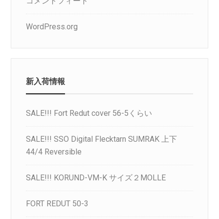
コメントフィード
WordPress.org
新入荷情報
SALE!!! Fort Redut cover 56-5くらい
SALE!!! SSO Digital Flecktarn SUMRAK 上下
44/4 Reversible
SALE!!! KORUND-VM-K サイズ２MOLLE
FORT REDUT 50-3