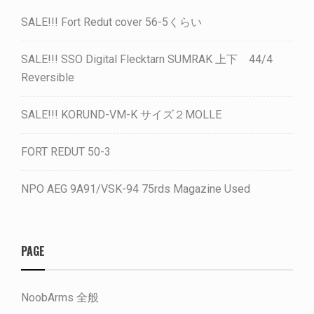
SALE!!! Fort Redut cover 56-5くらい
SALE!!! SSO Digital Flecktarn SUMRAK 上下 44/4
Reversible
SALE!!! KORUND-VM-K サイズ２MOLLE
FORT REDUT 50-3
NPO AEG 9A91/VSK-94 75rds Magazine Used
PAGE
NoobArms 全般