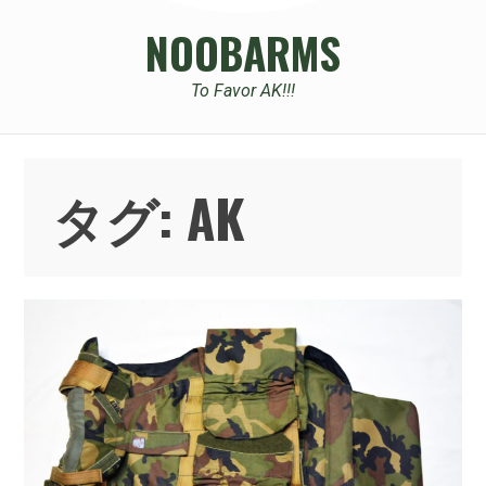
NOOBARMS
To Favor AK!!!
タグ:
AK