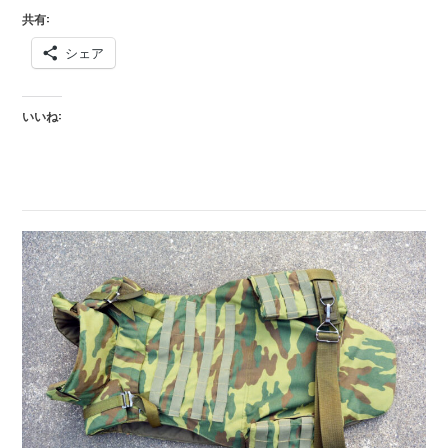
REDUT
共有:
COVER
シェア
56-
5
く
いいね:
ら
い