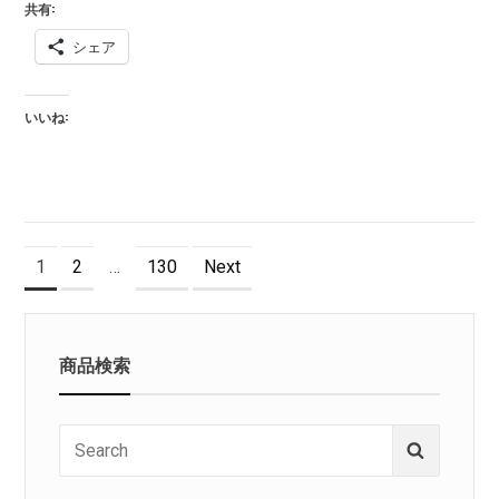
共有:
シェア
いいね:
投
Page
Page
Page
1
2
…
130
Next
稿
の
商品検索
ペ
ー
Search
Search
ジ
for: