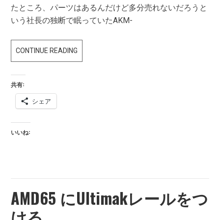
たところ、パーツはあるんだけど多分売れないだろうと
いう社長の独断で眠っていたAKM-
LCT
CONTINUE READING
AIRSOFT
AKM-
共有:
63
シェア
入
荷
い
いいね:
た
し
ま
し
AMD65 にUltimakレールをつ
た！
ける。