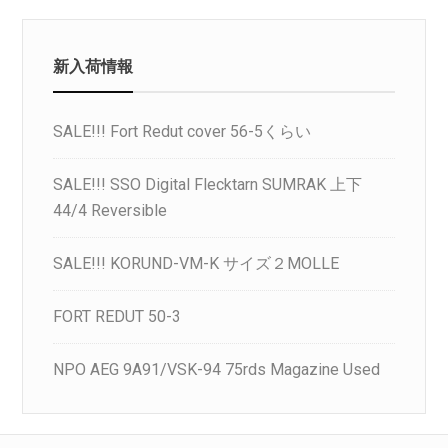
新入荷情報
SALE!!! Fort Redut cover 56-5くらい
SALE!!! SSO Digital Flecktarn SUMRAK 上下
44/4 Reversible
SALE!!! KORUND-VM-K サイズ２MOLLE
FORT REDUT 50-3
NPO AEG 9A91/VSK-94 75rds Magazine Used