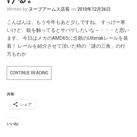
Written by
ヌーブアームス店長
on
2010年12月26日
こんばんは、もう今年もあと少しですね。 すっげー寒
いけど、銃を触ってるとサバゲしたいな～・・・と思い
ます。 今日はメカのAMD65に念願のUltimakレールを装
着！ レールを紹介させて頂いた時の「謎の三角」の行
方もわか
AMD65
CONTINUE READING
に
ULTIMAK
共有:
レ
シェア
ー
ル
を
いいね:
つ
け