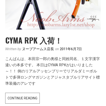
CYMA RPK 入荷！
Written by
ヌーブアームス店長
on
2011年6月7日
こんばんは、本田宗一郎の奥様と同姓同名、１文字漢字
違いの本多です。 本日はCYMA RPKがはいりました
～！！ 例のリアルアッセンブリーでリアルダミーボル
トで多弾ロングマガジンとアジャスタブルリアサイト標
準装備のアレです
CYMA
CONTINUE READING
RPK