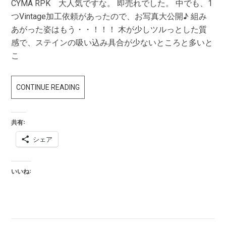
CYMA RPK 大人気ですな。 即売れでした。 中でも、1
つVintage加工依頼があったので、お写真大公開♪ 組み
あがった姿はもう・・！！！ 木が少しツルっとした質
感で、ステインの吸い込み具合が少ないところと多いと
こ
RPK
CONTINUE READING
が
も
共有:
う
シェア
な
く
な
いいね:
っ
ち
ゃ
っ