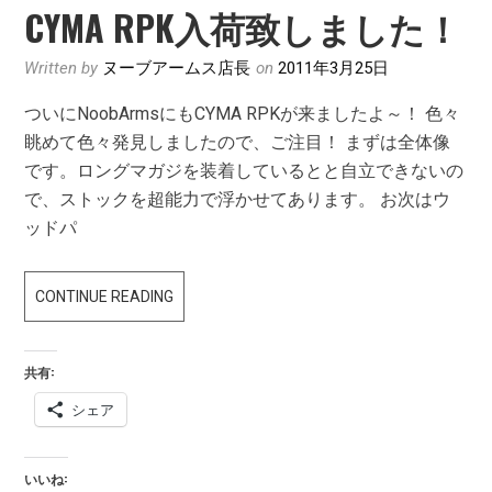
CYMA RPK入荷致しました！
た・・・
Written by
ヌーブアームス店長
on
2011年3月25日
ついにNoobArmsにもCYMA RPKが来ましたよ～！ 色々
眺めて色々発見しましたので、ご注目！ まずは全体像
です。ロングマガジを装着しているとと自立できないの
で、ストックを超能力で浮かせてあります。 お次はウ
ッドパ
CYMA
CONTINUE READING
RPK
入
共有:
荷
シェア
致
し
ま
いいね: