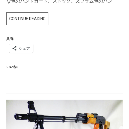
な色のハンドガード、ストック。又プラム色のハン
LCT
CONTINUE READING
AK74M
NV
共有:
シェア
いいね: