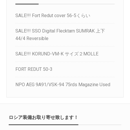
SALE!!! Fort Redut cover 56-5くらい
SALE!!! SSO Digital Flecktarn SUMRAK 上下
44/4 Reversible
SALE!!! KORUND-VM-K サイズ２MOLLE
FORT REDUT 50-3
NPO AEG 9A91/VSK-94 75rds Magazine Used
ロシア装備お取り寄せ致します！