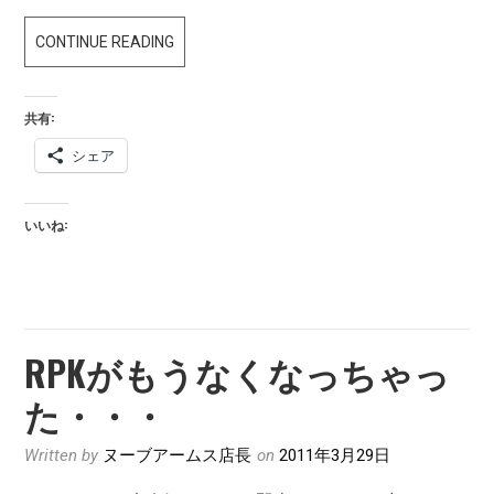
復
CONTINUE READING
興
支
共有:
援
シェア
第
三
弾
いいね:
CYMA
RPK!
RPKがもうなくなっちゃっ
た・・・
Written by
ヌーブアームス店長
on
2011年3月29日