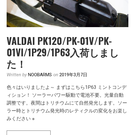
し
ま
し
た
VALDAI PK120/PK-01V/PK-
01VI/1P29/1P63入荷しまし
た！
Written by
NOOBARMS
on
2019年3月7日
色々はいりましたよ～ まずはこちら1P63 ミントコンデ
ィション！ ソーラーパワー駆動で電池不要。光量自動
調整です。夜間はトリチウムにて自然発光します。ソー
ラー時とトリチウム発光時のレティクルの変化をお楽し
みください ※