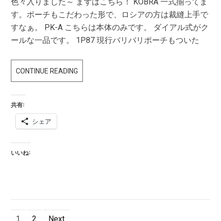
色々入りました～ まずはこちら！ KOBRA 一式揃ってま
す。ポーチもこだわった形で、ロシアの方は裁縫上手で
すなぁ。 PK-A こちらは本体のみです。 ダイアル式がク
ールな一品です。 1P87 現行バリバリポーチもついた
KOBRA/1P87/PK-
CONTINUE READING
A/6SH104/BOBER/
ゲ
共有:
イ
シェア
タ
ー
いいね:
投
Page
Page
1
2
Next