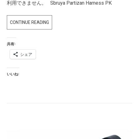
利用できません。 Sbruya Partizan Harness PK
委
CONTINUE READING
託
販
共有:
売
シェア
や
新
入
いいね:
荷
商
品
の
ご
案
内
で