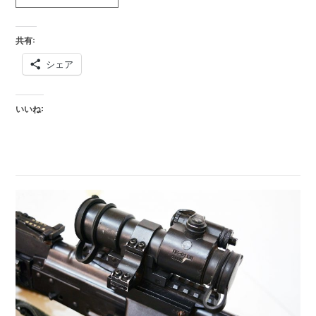
ダ
ッ
共有:
ト
シェア
サ
イ
ト/NPZ
いいね:
AK
サ
イ
ド
マ
ウ
ン
ト
入
荷
致