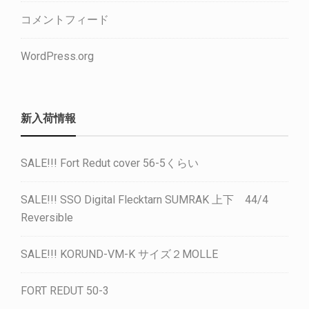
コメントフィード
WordPress.org
新入荷情報
SALE!!! Fort Redut cover 56-5くらい
SALE!!! SSO Digital Flecktarn SUMRAK 上下 44/4
Reversible
SALE!!! KORUND-VM-K サイズ２MOLLE
FORT REDUT 50-3