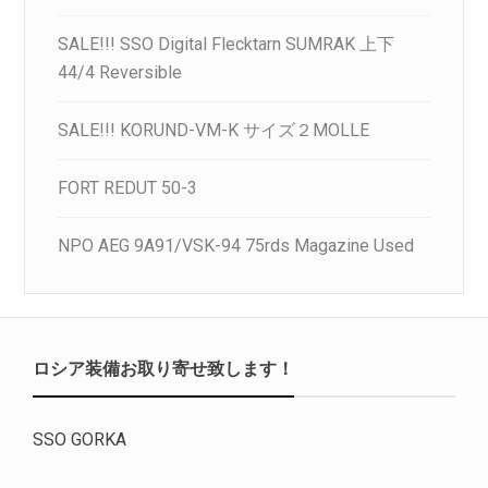
SALE!!! SSO Digital Flecktarn SUMRAK 上下
44/4 Reversible
SALE!!! KORUND-VM-K サイズ２MOLLE
FORT REDUT 50-3
NPO AEG 9A91/VSK-94 75rds Magazine Used
ロシア装備お取り寄せ致します！
SSO GORKA