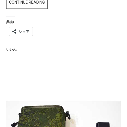
VALDAI
CONTINUE READING
PK120/PK-
01V/PK-
共有:
01VI/1P29/1P63
シェア
入
荷
し
いいね:
ま
し
た！