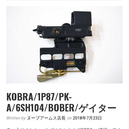
っ
て
ま
す
～
KOBRA/1P87/PK-
A/6SH104/BOBER/ゲイター
Written by
ヌーブアームス店長
on
2018年7月23日