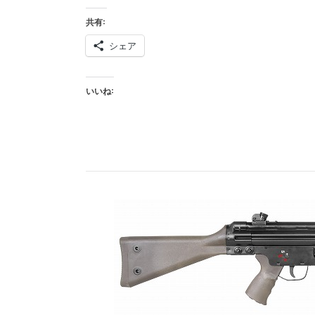
G3（LC-
共有:
3）
グ
シェア
リ
ー
いいね:
ン
ブ
ラ
ッ
ク