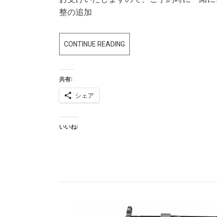
整の追加
LC-
CONTINUE READING
3（LCT
G3）
共有:
WOOD
AEG/LC3
シェア
(LCT
G3)WOODEN
いいね:
HANDGUARD
AND
STOCK
SET
価
格
に