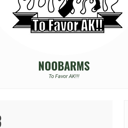
NOOBARMS
To Favor AK!!!
3