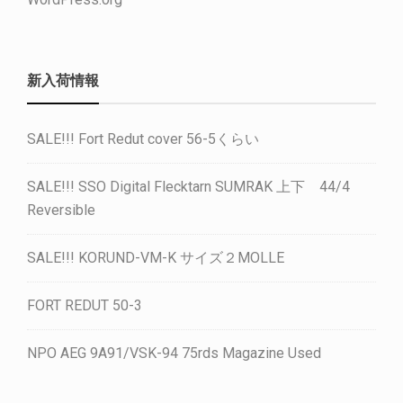
新入荷情報
SALE!!! Fort Redut cover 56-5くらい
SALE!!! SSO Digital Flecktarn SUMRAK 上下 44/4
Reversible
SALE!!! KORUND-VM-K サイズ２MOLLE
FORT REDUT 50-3
NPO AEG 9A91/VSK-94 75rds Magazine Used