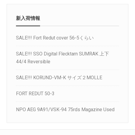
新入荷情報
SALE!!! Fort Redut cover 56-5くらい
SALE!!! SSO Digital Flecktarn SUMRAK 上下
44/4 Reversible
SALE!!! KORUND-VM-K サイズ２MOLLE
FORT REDUT 50-3
NPO AEG 9A91/VSK-94 75rds Magazine Used