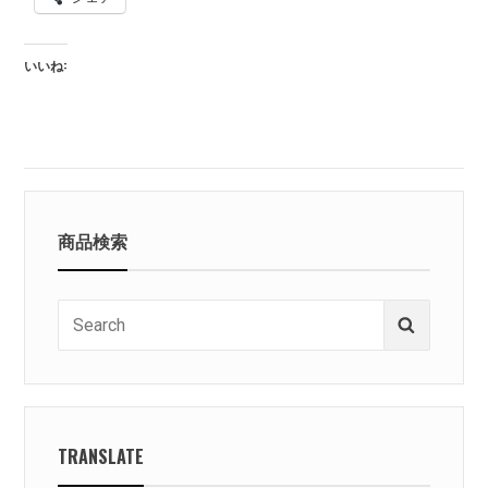
15K
KW-
いいね:
15K
JAPAN
VERSION
次
回
入
商品検索
荷
分
予
Search
Search
約
for:
開
始
致
し
TRANSLATE
ま