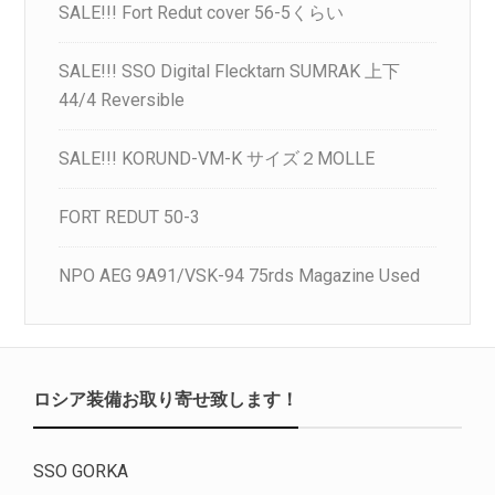
SALE!!! Fort Redut cover 56-5くらい
SALE!!! SSO Digital Flecktarn SUMRAK 上下
44/4 Reversible
SALE!!! KORUND-VM-K サイズ２MOLLE
FORT REDUT 50-3
NPO AEG 9A91/VSK-94 75rds Magazine Used
ロシア装備お取り寄せ致します！
SSO GORKA