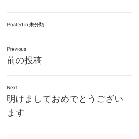
Posted in
未分類
投
Previous
稿
Previous
前の投稿
ナ
post:
ビ
ゲ
Next
Next
明けましておめでとうござい
ー
post:
シ
ます
ョ
ン