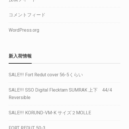
コメントフィード
WordPress.org
新入荷情報
SALE!!! Fort Redut cover 56-5くらい
SALE!!! SSO Digital Flecktarn SUMRAK 上下 44/4
Reversible
SALE!!! KORUND-VM-K サイズ２MOLLE
FORT REDUT 50-3