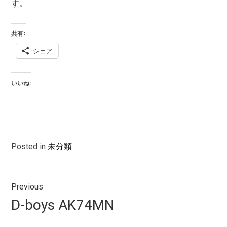
す。
共有:
シェア
いいね:
Posted in
未分類
投
Previous
稿
Previous
D-boys AK74MN
ナ
post: