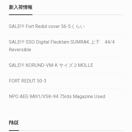
新入荷情報
SALE!!! Fort Redut cover 56-5くらい
SALE!!! SSO Digital Flecktarn SUMRAK 上下 44/4
Reversible
SALE!!! KORUND-VM-K サイズ２MOLLE
FORT REDUT 50-3
NPO AEG 9A91/VSK-94 75rds Magazine Used
PAGE