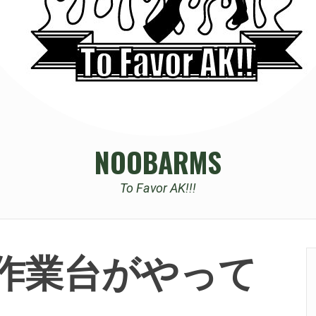
NOOBARMS
To Favor AK!!!
w作業台がやって