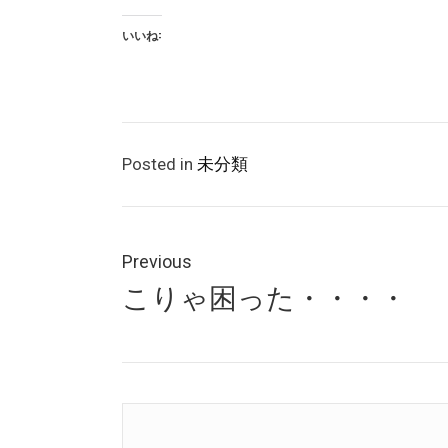
いいね:
Posted in
未分類
投
稿
Previous
Previous
こりゃ困った・・・・
ナ
post:
ビ
ゲ
ー