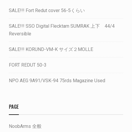
SALE!!! Fort Redut cover 56-5くらい
SALE!!! SSO Digital Flecktarn SUMRAK 上下 44/4
Reversible
SALE!!! KORUND-VM-K サイズ２MOLLE
FORT REDUT 50-3
NPO AEG 9A91/VSK-94 75rds Magazine Used
PAGE
NoobArms 全般