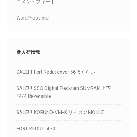
コメントフィード
WordPress.org
新入荷情報
SALE!!! Fort Redut cover 56-5くらい
SALE!!! SSO Digital Flecktarn SUMRAK 上下
44/4 Reversible
SALE!!! KORUND-VM-K サイズ２MOLLE
FORT REDUT 50-3