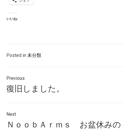
シェア
いいね:
Posted in
未分類
投
Previous
稿
Previous
復旧しました。
ナ
post:
ビ
ゲ
Next
Next
ＮｏｏｂＡｒｍｓ お盆休みの
ー
post: