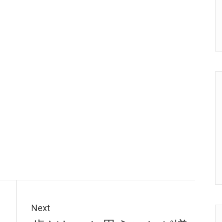
Next
Next