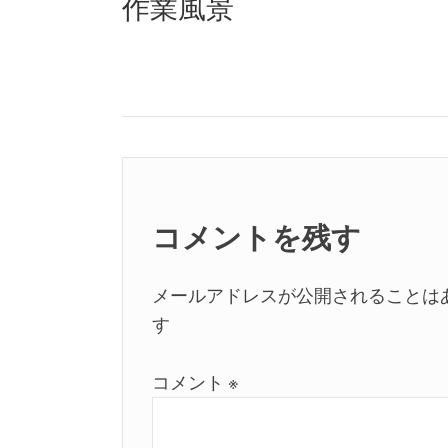
作業風景
ナ
post:
ビ
ゲ
ー
シ
ョ
コメントを残す
ン
メールアドレスが公開されることは
す
コメント
※