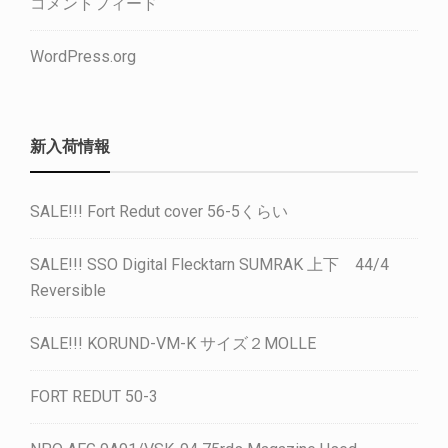
コメントフィード
WordPress.org
新入荷情報
SALE!!! Fort Redut cover 56-5くらい
SALE!!! SSO Digital Flecktarn SUMRAK 上下 44/4
Reversible
SALE!!! KORUND-VM-K サイズ２MOLLE
FORT REDUT 50-3