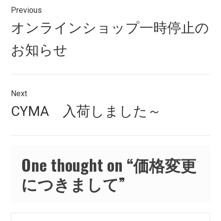
Previous
稿
Previous
オンラインショップ一時停止の
ナ
post:
お知らせ
ビ
ゲ
ー
Next
シ
Next
CYMA 入荷しました～
post:
ョ
ン
One thought on “
価格変更
につきまして
”