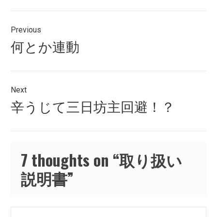
投
Previous
稿
Previous
何とか連動
ナ
post:
ビ
ゲ
Next
Next
辛うじて三日坊主回避！？
ー
post:
シ
ョ
7 thoughts on “
取り扱い
ン
説明書
”