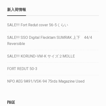
新入荷情報
SALE!!! Fort Redut cover 56-5くらい
SALE!!! SSO Digital Flecktarn SUMRAK 上下 44/4
Reversible
SALE!!! KORUND-VM-K サイズ２MOLLE
FORT REDUT 50-3
NPO AEG 9A91/VSK-94 75rds Magazine Used
PAGE