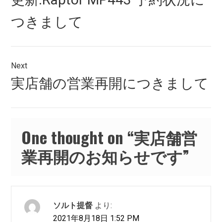
ナ
post:
つきまして
ビ
ゲ
ー
Next
シ
Next
実店舗の営業再開につきまして
post:
ョ
ン
One thought on “
実店舗営
業再開のお知らせです
”
ソルト提督
より:
2021年8月18日 1:52 PM