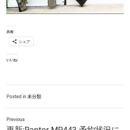
共有:
シェア
いいね:
Posted in
未分類
投
Previous
稿
Previous
更新:Raptor MP443 予約状況に