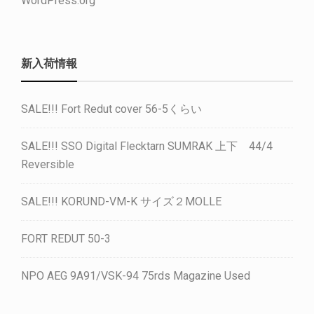
WordPress.org
新入荷情報
SALE!!! Fort Redut cover 56-5くらい
SALE!!! SSO Digital Flecktarn SUMRAK 上下 44/4
Reversible
SALE!!! KORUND-VM-K サイズ２MOLLE
FORT REDUT 50-3
NPO AEG 9A91/VSK-94 75rds Magazine Used