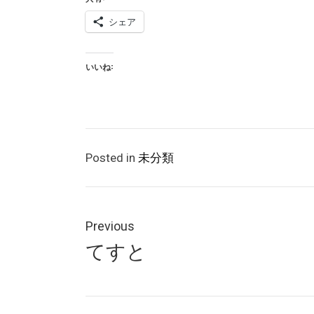
シェア
いいね:
Posted in
未分類
投
稿
Previous
Previous
てすと
ナ
post:
ビ