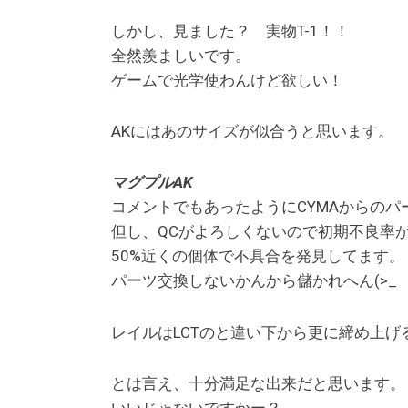
しかし、見ました？ 実物T-1！！
全然羨ましいです。
ゲームで光学使わんけど欲しい！
AKにはあのサイズが似合うと思います。
マグプルAK
コメントでもあったようにCYMAからのパ
但し、QCがよろしくないので初期不良率
50%近くの個体で不具合を発見してます。
パーツ交換しないかんから儲かれへん(>_
レイルはLCTのと違い下から更に締め上げ
とは言え、十分満足な出来だと思います。
いいじゃないですかー？