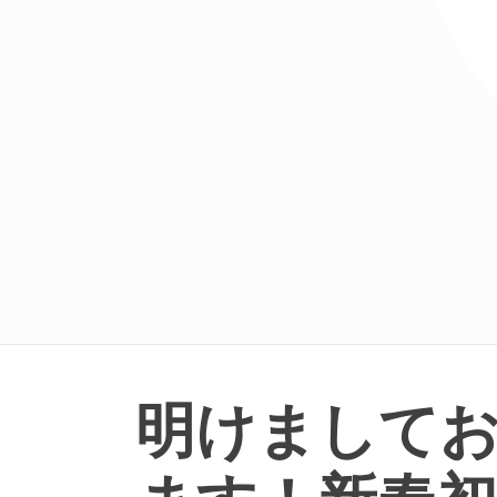
明けまして
ます！新春初売