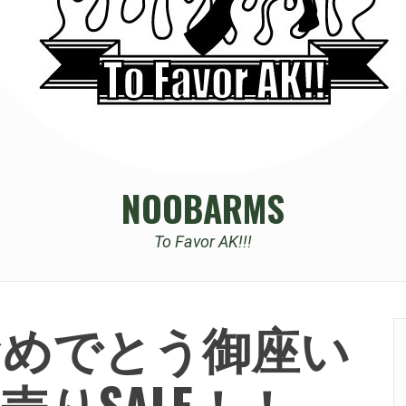
NOOBARMS
To Favor AK!!!
おめでとう御座い
りSALE！！