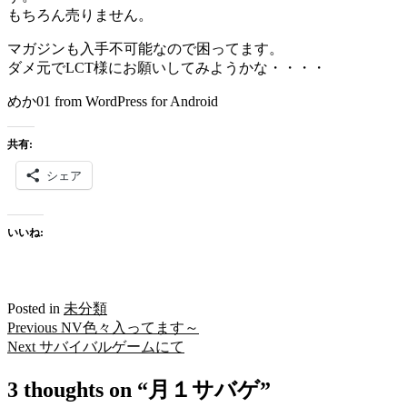
もちろん売りません。
マガジンも入手不可能なので困ってます。
ダメ元でLCT様にお願いしてみようかな・・・・
めか01 from WordPress for Android
共有:
シェア
いいね:
Posted in
未分類
Previous
Previous
NV色々入ってます～
投
post:
Next
Next
サバイバルゲームにて
稿
post:
3 thoughts on “
月１サバゲ
”
ナ