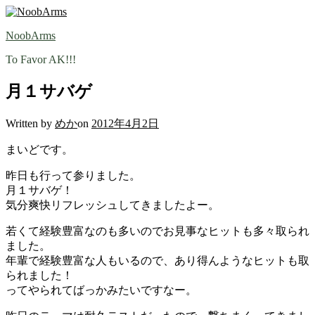
Skip
to
NoobArms
content
To Favor AK!!!
月１サバゲ
Written by
めか
on
2012年4月2日
まいどです。
昨日も行って参りました。
月１サバゲ！
気分爽快リフレッシュしてきましたよー。
若くて経験豊富なのも多いのでお見事なヒットも多々取られ
ました。
年輩で経験豊富な人もいるので、あり得んようなヒットも取
られました！
ってやられてばっかみたいですなー。