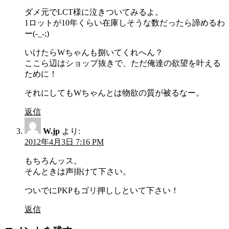
ダメ元でLCT様に泣きついてみるよ。
1ロットが10年くらい在庫しそうな数だったら諦めるわ
ー(-_-;)
いけたらWちゃんも捌いてくれへん？
ここら辺はショップ抜きで、ただ俺達の欲望を叶える
ために！
それにしてもWちゃんとは物欲の質が被るなー。
返信
W.jp
より:
2012年4月3日 7:16 PM
もちろんッス。
そんときは声掛けて下さい。
ついでにPKPもゴリ押ししといて下さい！
返信