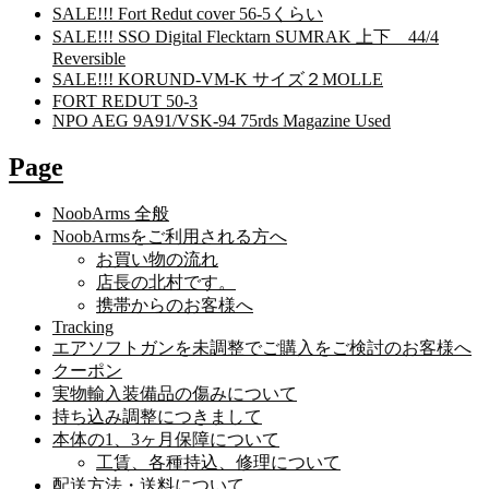
SALE!!! Fort Redut cover 56-5くらい
SALE!!! SSO Digital Flecktarn SUMRAK 上下 44/4
Reversible
SALE!!! KORUND-VM-K サイズ２MOLLE
FORT REDUT 50-3
NPO AEG 9A91/VSK-94 75rds Magazine Used
Page
NoobArms 全般
NoobArmsをご利用される方へ
お買い物の流れ
店長の北村です。
携帯からのお客様へ
Tracking
エアソフトガンを未調整でご購入をご検討のお客様へ
クーポン
実物輸入装備品の傷みについて
持ち込み調整につきまして
本体の1、3ヶ月保障について
工賃、各種持込、修理について
配送方法・送料について