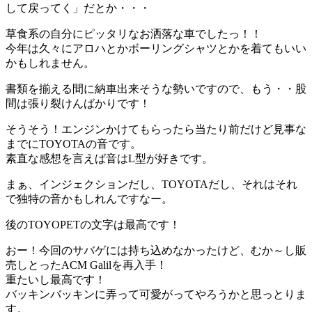
して戻ってく」だとか・・・
草食系の自分にピッタリなお洒落な車でしたっ！！
今年は久々にアロハとかボーリングシャツとかを着てもいい
かもしれません。
書類を揃える間に納車出来そうな勢いですので、もう・・股
間は張り裂けんばかりです！
そうそう！エンジンかけてもらったら当たり前だけど見事な
までにTOYOTAの音です。
素直な感想を言えば音はL型が好きです。
まぁ、インジェクションだし、TOYOTAだし、それはそれ
で独特の音かもしれんですなー。
後のTOYOPETの文字は最高です！
おー！今回のサバゲには持ち込めなかったけど、むか～し販
売しとったACM Galilを再入手！
重たいし最高です！
バッキンバッキンに弄って可愛がってやろうかと思っとりま
す。