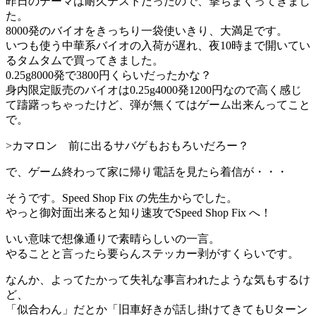
昨日のテーマは耐久テストだったので、撃ちまくってきまし
た。
8000発のバイオをきっちり一袋使いきり、大満足です。
いつも使う中華系バイオの入荷が遅れ、夜10時まで開いてい
るタムタムで買ってきました。
0.25g8000発で3800円くらいだったかな？
身内限定販売のバイオは0.25g4000発1200円なので高く感じ
て躊躇っちゃったけど、弾が無くてはゲーム出来んってこと
で。
>カマロン 前に出るサバゲもおもろいだろー？
で、ゲーム終わって家に帰り電話を見たら着信が・・・
そうです。Speed Shop Fix の先生からでした。
やっと御対面出来ると知り速攻でSpeed Shop Fix へ！
いい意味で想像通りで素晴らしいの一言。
やることと言ったら要らんステッカー剥がすくらいです。
なんか、よってたかって失礼な事言われたような気もするけ
ど、
「似合わん」だとか「旧車好きが話し掛けてきてもUターン