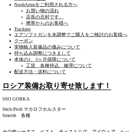
NoobArmsをご利用される方へ
お買い物の流れ
店長の北村です。
携帯からのお客様へ
Tracking
エアソフトガンを未調整でご購入をご検討のお客様へ
クーポン
実物輸入装備品の傷みについて
持ち込み調整につきまして
本体の1、3ヶ月保障について
工賃、各種持込、修理について
配送方法・送料について
ロシア装備お取り寄せ致します！
SSO GORKA
Stich-Profi マカロフホルスター
Smersh 各種
その他ハーネス、ベスト、チェストリグ、アイウェア、ヘッ