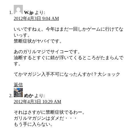
ビ
ゲ
W.jp
より:
2012年4月3日 9:04 AM
ー
いいですねぇ。今年はまだ一回しかゲームに行けてな
シ
いっす。
ョ
禁断症状がヤバイです。
ン
あのガリルマジでサイコーです。
油断するとすぐに錆が浮いてくるところがたまらんで
す。
てかマガジン入手不可になったんすか!？大ショック
返信
めか
より:
2012年4月3日 10:29 AM
それはさすがに禁断症状でるわー。
ガリルマガジンはダメだ・・・
もう手に入らない。