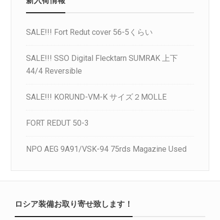
SALE!!! Fort Redut cover 56-5くらい
SALE!!! SSO Digital Flecktarn SUMRAK 上下
44/4 Reversible
SALE!!! KORUND-VM-K サイズ２MOLLE
FORT REDUT 50-3
NPO AEG 9A91/VSK-94 75rds Magazine Used
ロシア装備お取り寄せ致します！