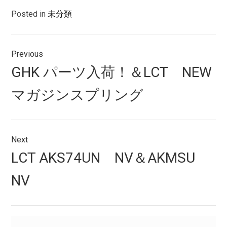
Posted in
未分類
投
Previous
稿
Previous
GHK パーツ入荷！＆LCT NEW
ナ
post:
マガジンスプリング
ビ
ゲ
ー
Next
シ
Next
LCT AKS74UN NV＆AKMSU
post:
ョ
NV
ン