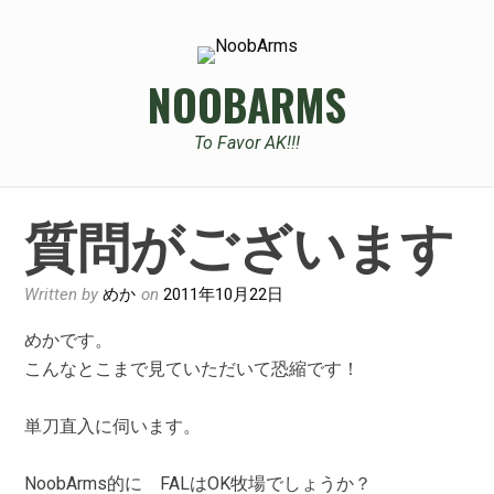
Skip
to
content
NOOBARMS
To Favor AK!!!
質問がございます
Written by
めか
on
2011年10月22日
めかです。
こんなとこまで見ていただいて恐縮です！
単刀直入に伺います。
NoobArms的に FALはOK牧場でしょうか？