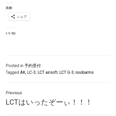
共有:
シェア
いいね:
Posted in
予約受付
Tagged
AK
,
LC-3
,
LCT airsoft
,
LCT G-3
,
noobarms
投
Previous
稿
Previous
LCTはいったぞーぃ！！！
ナ
post: