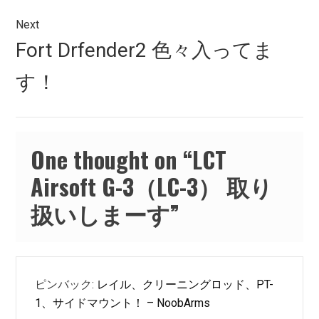
ビ
ゲ
Next
Next
Fort Drfender2 色々入ってま
ー
post:
シ
す！
ョ
ン
One thought on “
LCT
Airsoft G-3（LC-3） 取り
扱いしまーす
”
ピンバック:
レイル、クリーニングロッド、PT-
1、サイドマウント！ – NoobArms