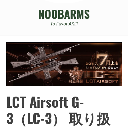
NOOBARMS
To Favor AK!!!
LCT Airsoft G-
3（LC-3） 取り扱