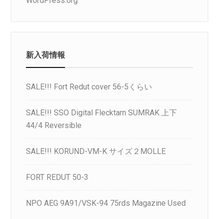
WordPress.org
新入荷情報
SALE!!! Fort Redut cover 56-5くらい
SALE!!! SSO Digital Flecktarn SUMRAK 上下
44/4 Reversible
SALE!!! KORUND-VM-K サイズ２MOLLE
FORT REDUT 50-3
NPO AEG 9A91/VSK-94 75rds Magazine Used