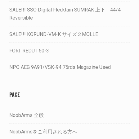
SALE!!! SSO Digital Flecktarn SUMRAK 上下 44/4
Reversible
SALE!!! KORUND-VM-K サイズ２MOLLE
FORT REDUT 50-3
NPO AEG 9A91/VSK-94 75rds Magazine Used
PAGE
NoobArms 全般
NoobArmsをご利用される方へ