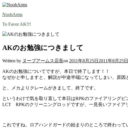
Skip
to
NoobArms
content
To Favor AK!!!
AKのお勉強につきまして
Written by
ヌーブアームス店長
on
2011年8月25日
2011年8月25
AKのお勉強についてですが、本日で終了します！！
なぜかと申しますと、解説が中途半端になってしまい、原因
と、メカよりクレームがきまして、終了です。
というわけで気を取り直して本日はRPKのファイアリングピ
LCT RPKのクリーニングロッドですが、一見長いファイ
これですね。ロアハンドガードの始まりのところで終わって