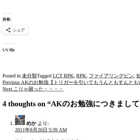
共有:
シェア
いいね:
Posted in
未分類
Tagged
LCT RPK
,
RPK
,
ファイアリングピン
,
Previous
Previous
AKのお勉強【トリガーを引いてもうんともすんとも
投
post:
Next
Next
こりゃ困った・・・・
稿
post:
4 thoughts on “
AKのお勉強につきまして
ナ
ビ
ゲ
めか
より:
2011年8月26日 5:39 AM
ー