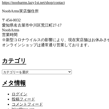
https://noobarms.lazy1st.net/shop/contact
NoobArms実店舗住所
〒454-0032
愛知県名古屋市中川区荒江町27-17
NoobArms
営業時間
※新型コロナウイルスの影響により、現在実店舗はお休みさ
オンラインショップは通常通り営業しております。
カテゴリ
カ
テ
メタ情報
ゴ
リ
ログイン
投稿フィード
コメントフィード