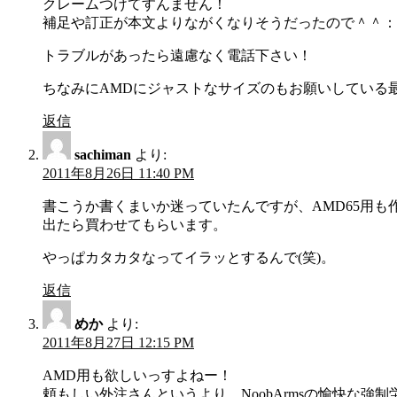
クレームつけてすんません！
シ
補足や訂正が本文よりながくなりそうだったので＾＾：
ョ
トラブルがあったら遠慮なく電話下さい！
ン
ちなみにAMDにジャストなサイズのもお願いしている
返信
sachiman
より:
2011年8月26日 11:40 PM
書こうか書くまいか迷っていたんですが、AMD65用も作
出たら買わせてもらいます。
やっぱカタカタなってイラッとするんで(笑)。
返信
めか
より:
2011年8月27日 12:15 PM
AMD用も欲しいっすよねー！
頼もしい外注さんというより、NoobArmsの愉快な