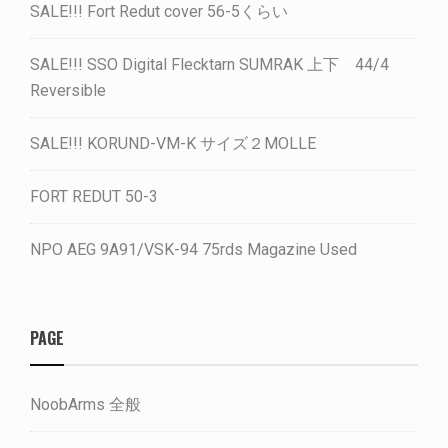
SALE!!! Fort Redut cover 56-5くらい
SALE!!! SSO Digital Flecktarn SUMRAK 上下 44/4
Reversible
SALE!!! KORUND-VM-K サイズ２MOLLE
FORT REDUT 50-3
NPO AEG 9A91/VSK-94 75rds Magazine Used
PAGE
NoobArms 全般