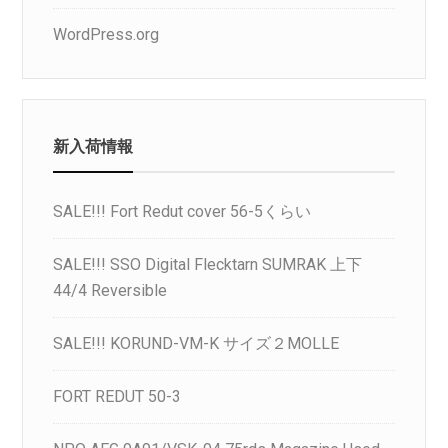
WordPress.org
新入荷情報
SALE!!! Fort Redut cover 56-5くらい
SALE!!! SSO Digital Flecktarn SUMRAK 上下
44/4 Reversible
SALE!!! KORUND-VM-K サイズ２MOLLE
FORT REDUT 50-3