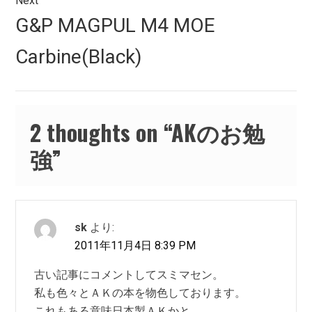
ゲ
Next
Next
G&P MAGPUL M4 MOE
ー
post:
シ
Carbine(Black)
ョ
ン
2 thoughts on “
AKのお勉
強
”
sk
より:
2011年11月4日 8:39 PM
古い記事にコメントしてスミマセン。
私も色々とＡＫの本を物色しております。
これもある意味日本製ＡＫかと…。