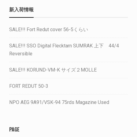
新入荷情報
SALE!!! Fort Redut cover 56-5くらい
SALE!!! SSO Digital Flecktarn SUMRAK 上下 44/4
Reversible
SALE!!! KORUND-VM-K サイズ２MOLLE
FORT REDUT 50-3
NPO AEG 9A91/VSK-94 75rds Magazine Used
PAGE