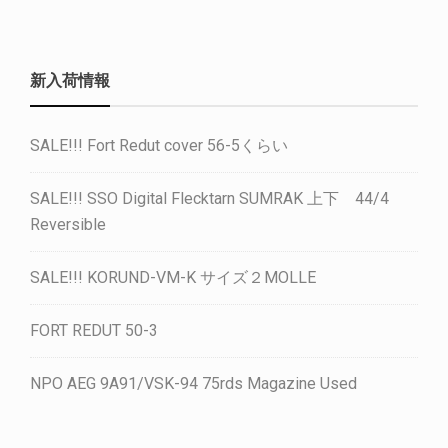
新入荷情報
SALE!!! Fort Redut cover 56-5くらい
SALE!!! SSO Digital Flecktarn SUMRAK 上下 44/4
Reversible
SALE!!! KORUND-VM-K サイズ２MOLLE
FORT REDUT 50-3
NPO AEG 9A91/VSK-94 75rds Magazine Used