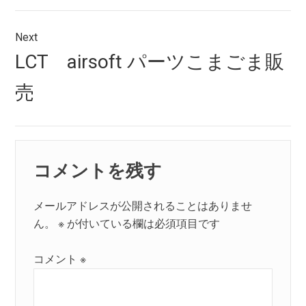
ゲ
ー
Next
シ
Next
LCT airsoft パーツこまごま販
post:
ョ
売
ン
コメントを残す
メールアドレスが公開されることはありませ
ん。
※
が付いている欄は必須項目です
コメント
※