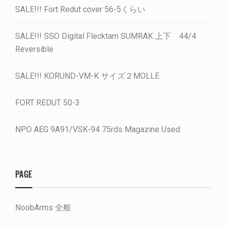
SALE!!! Fort Redut cover 56-5くらい
SALE!!! SSO Digital Flecktarn SUMRAK 上下 44/4
Reversible
SALE!!! KORUND-VM-K サイズ２MOLLE
FORT REDUT 50-3
NPO AEG 9A91/VSK-94 75rds Magazine Used
PAGE
NoobArms 全般