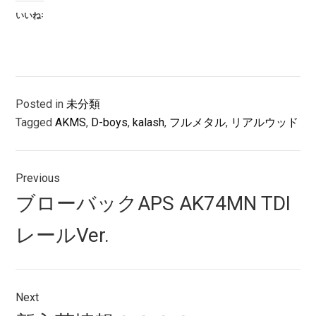
いいね:
Posted in
未分類
Tagged
AKMS
,
D-boys
,
kalash
,
フルメタル
,
リアルウッド
投
Previous
稿
Previous
ブローバックAPS AK74MN TDI
ナ
post:
レールVer.
ビ
ゲ
ー
Next
Next