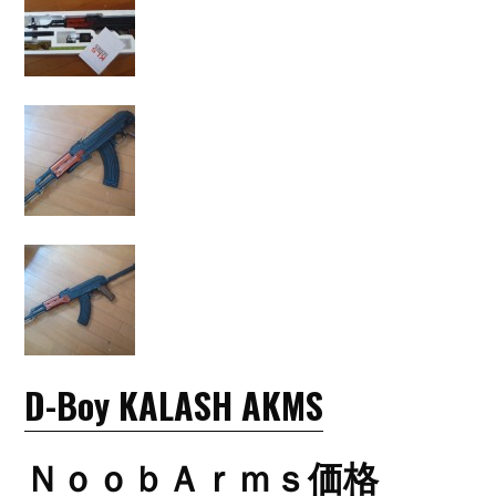
D-Boy KALASH AKMS
ＮｏｏｂＡｒｍｓ価格