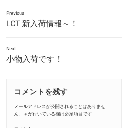
投
Previous
稿
Previous
LCT 新入荷情報～！
ナ
post:
ビ
ゲ
Next
Next
小物入荷です！
ー
post:
シ
ョ
コメントを残す
ン
メールアドレスが公開されることはありませ
ん。
※
が付いている欄は必須項目です