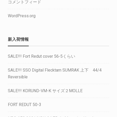
コメントフィード
WordPress.org
新入荷情報
SALE!!! Fort Redut cover 56-5くらい
SALE!!! SSO Digital Flecktarn SUMRAK 上下 44/4
Reversible
SALE!!! KORUND-VM-K サイズ２MOLLE
FORT REDUT 50-3