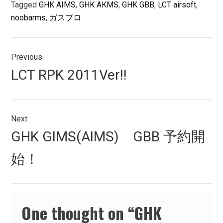
Tagged
GHK AIMS
,
GHK AKMS
,
GHK GBB
,
LCT airsoft
,
noobarms
,
ガスブロ
投
Previous
稿
Previous
LCT RPK 2011Ver!!
ナ
post:
ビ
ゲ
Next
Next
GHK GIMS(AIMS) GBB 予約開
ー
post:
シ
始！
ョ
ン
One thought on “
GHK