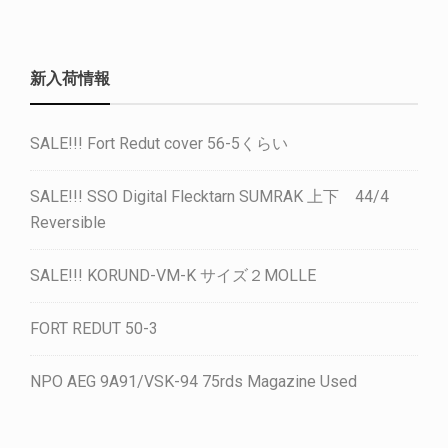
新入荷情報
SALE!!! Fort Redut cover 56-5くらい
SALE!!! SSO Digital Flecktarn SUMRAK 上下 44/4
Reversible
SALE!!! KORUND-VM-K サイズ２MOLLE
FORT REDUT 50-3
NPO AEG 9A91/VSK-94 75rds Magazine Used