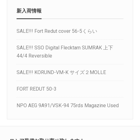
新入荷情報
SALE!!! Fort Redut cover 56-5くらい
SALE!!! SSO Digital Flecktarn SUMRAK 上下
44/4 Reversible
SALE!!! KORUND-VM-K サイズ２MOLLE
FORT REDUT 50-3
NPO AEG 9A91/VSK-94 75rds Magazine Used