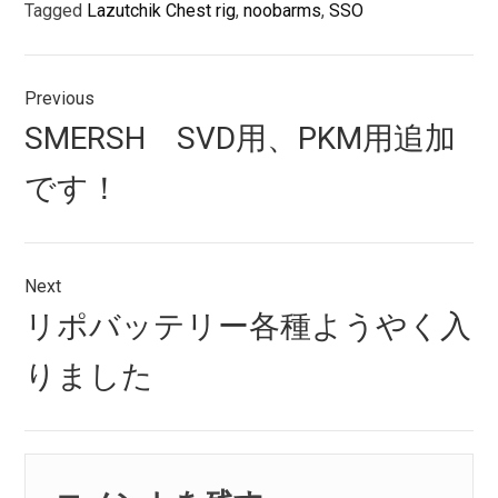
Tagged
Lazutchik Chest rig
,
noobarms
,
SSO
投
Previous
稿
Previous
SMERSH SVD用、PKM用追加
ナ
post:
です！
ビ
ゲ
ー
Next
シ
Next
リポバッテリー各種ようやく入
post:
ョ
りました
ン